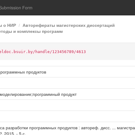
Submission Form
ы о НИР
Авторефераты магистерских диссертаций
методы и комплексы программ
eldoc.bsuir.by/handle/123456789/4613
программных продуктов
 моделирование;программный продукт
 разработки программных продуктов : автореф. дисс. ... магистра 
, 2015. - 5 с.