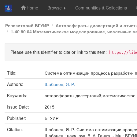
Home
Browse
Communities & Collections
Skip
Репозиторий БГУИР
Авторефераты диссертаций и отчет
navigation
1-40 80 04 Математическое моделирование, численные 
Please use this identifier to cite or link to this item:
https://lib
Title:
Система оптимизации процесса разработки 
Authors:
Шабанец, Я. Р.
Keywords:
авторефераты диссертаций;математическое
Issue Date:
2015
Publisher:
БГУИР
Citation:
Шабанец, Я. Р. Система оптимизации процесса
Шабанец ; науч. рук. В. А. Ганжа. - Мн.: БГУИР