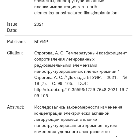
элементы;наноструктурированные
пленки;имплантация;rare-earth
elements;nanostructured films;implantation
Issue
2021
Date:
Publisher:
БГУИР
Citation:
Строгова, А. С. Температурный коэффициент
сопротивления легированных
редкоземельными элементами
наноструктурированных пленок кремния /
Строгова А. С. // Доклады БГУИР. – 2021. – №
19 (7). – С. 99–105. – DOI :
http://dx.doi.org/10.35596/1729-7648-2021-19-7-
99-105.
Abstract:
Исследовались закономерности изменения
концентрации электрически активной
легирующей примеси в пленке
наноструктурированного кремния, путем
изменения удельного электрического