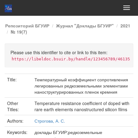
Skip
Репозиторий БГУИР
Журнал "Доклады БГУИР"
2021
navigation
№ 19(7)
Please use this identifier to cite or link to this item:
https://libeldoc.bsuir.by/handle/123456789/46135
Title:
Температурный коэффициент сопротивления
легированных редкоземельными элементами
наноструктурированных пленок кремния
Other
Temperature resistance coefficient of doped with
Titles:
rare earth elements nanostructured silicon films
Authors:
Строгова, А. С.
Keywords:
доклады БГУИР;редкоземельные