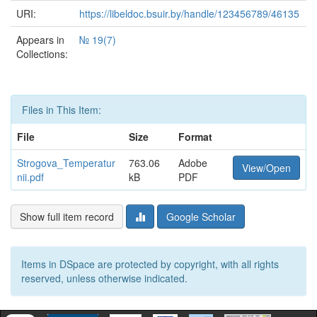
URI:
https://libeldoc.bsuir.by/handle/123456789/46135
Appears in
№ 19(7)
Collections:
Files in This Item:
File
Size
Format
Strogova_Temperatur
763.06
Adobe
View/Open
nii.pdf
kB
PDF
Show full item record
Google Scholar
Items in DSpace are protected by copyright, with all rights
reserved, unless otherwise indicated.