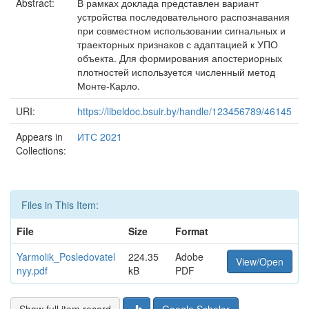
Abstract:
В рамках доклада представлен вариант
устройства последовательного распознавания
при совместном использовании сигнальных и
траекторных признаков с адаптацией к УПО
объекта. Для формирования апостериорных
плотностей используется численный метод
Монте-Карло.
URI:
https://libeldoc.bsuir.by/handle/123456789/46145
Appears in
ИТС 2021
Collections:
Files in This Item:
File
Size
Format
Yarmolik_Posledovatel
224.35
Adobe
View/Open
nyy.pdf
kB
PDF