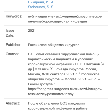
Пикиреня, И. И.
Stebounov, S. S.
Keywords:
публикации ученых;ожирение;хирургическое
лечение;короновирусная инфекция
Issue
2021
Date:
Publisher:
Российское общество хирургов
Citation:
Наш опыт оказания хирургической помощи
бариатрическим пациентам в условиях
короновирусной инфекции / С. С. Стебунов [и
др.] // тезисы XIII съезда хирургов России,
Москва, 8-10 сентября 2021 г. / Российское
общество хирургов. – Москва, 2021. – 3 с. –
Режим доступа :
https://congress.surgeons.ru/xiii-sezd-hirurgov-
rossii/tezisy/posmotret-tezisy.
Abstract:
После объявления ВОЗ пандемии
короновирусной инфекции в работе