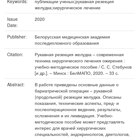
Keywords:
публикации ученых;рукавная резекция
желудка;хирургическое лечение
Issue
2020
Date:
Publisher:
Белорусская медицинская академия
последипломного образования
Citation:
Рукавная резекция желудка – современная
техника хирургического лечения ожирения :
учебно-методическое пособие / С. С. Стебунов
[и др.]. – Минск : БелМАПО, 2020. – 33 с.
Abstract:
В работе приведены основные данные о
бариатрической операции – рукавной
(продольной) резекции желудка. Описаны
показания, технические аспекты, пред- и
послеоперационное ведение, результаты,
осложнения и их ликвидация. Учебно-
методическое пособие может представлять
интерес для врачей хирургических
специальностей, эндокринологов, диетологов,