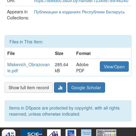
URI:
https://libeldoc.bsuir.by/handle/123456789/46240
Appears in
Публикации в изданиях Республики Беларусь
Collections:
Files in This Item:
File
Size
Format
Miskevich_Obrazovan
285.64
Adobe
View/Open
ie.pdf
kB
PDF
Show full item record
Google Scholar
Items in DSpace are protected by copyright, with all rights
reserved, unless otherwise indicated.