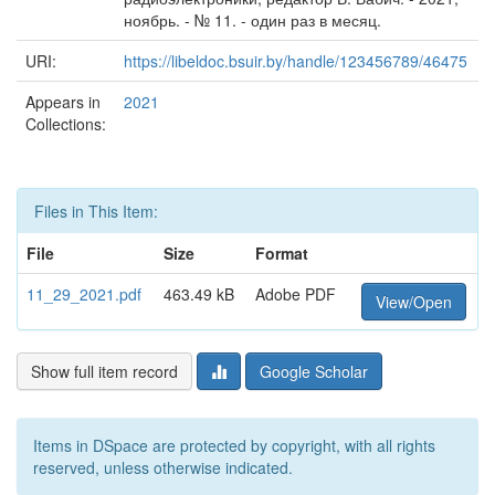
ноябрь. - № 11. - один раз в месяц.
URI:
https://libeldoc.bsuir.by/handle/123456789/46475
Appears in
2021
Collections:
Files in This Item:
File
Size
Format
11_29_2021.pdf
463.49 kB
Adobe PDF
View/Open
Show full item record
Google Scholar
Items in DSpace are protected by copyright, with all rights
reserved, unless otherwise indicated.