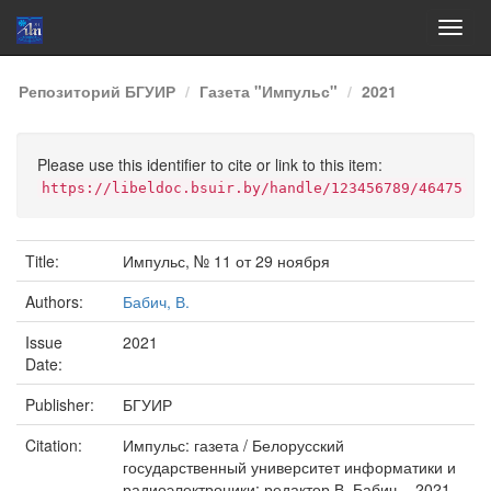
Skip
Репозиторий БГУИР
Газета "Импульс"
2021
navigation
Please use this identifier to cite or link to this item:
https://libeldoc.bsuir.by/handle/123456789/46475
Title:
Импульс, № 11 от 29 ноября
Authors:
Бабич, В.
Issue
2021
Date:
Publisher:
БГУИР
Citation:
Импульс: газета / Белорусский
государственный университет информатики и
радиоэлектроники; редактор В. Бабич. - 2021,