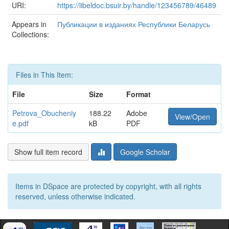
URI:
https://libeldoc.bsuir.by/handle/123456789/46489
Appears in
Публикации в изданиях Республики Беларусь
Collections:
Files in This Item:
File
Size
Format
Petrova_Obucheniy
188.22
Adobe
View/Open
e.pdf
kB
PDF
Show full item record
Google Scholar
Items in DSpace are protected by copyright, with all rights
reserved, unless otherwise indicated.