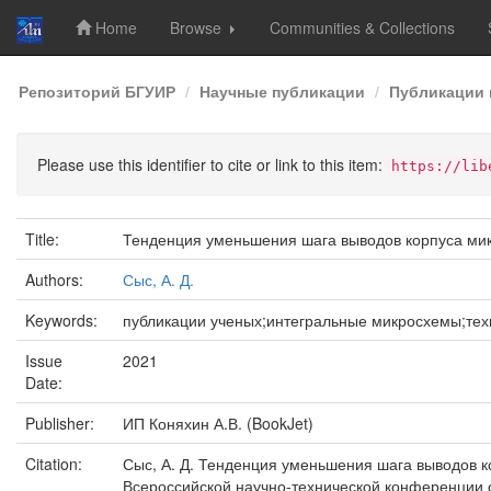
Home
Browse
Communities & Collections
Skip
Репозиторий БГУИР
Научные публикации
Публикации 
navigation
Please use this identifier to cite or link to this item:
https://lib
Title:
Тенденция уменьшения шага выводов корпуса ми
Authors:
Сыс, А. Д.
Keywords:
публикации ученых;интегральные микросхемы;тех
Issue
2021
Date:
Publisher:
ИП Коняхин А.В. (BookJet)
Citation:
Сыс, А. Д. Тенденция уменьшения шага выводов к
Всероссийской научно-технической конференции с