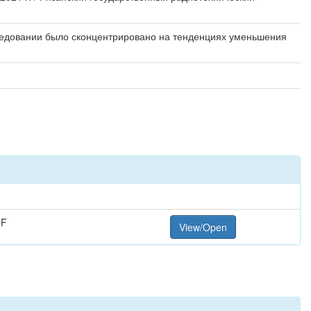
ледовании было сконцентрировано на тенденциях уменьшения
DF
View/Open