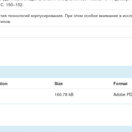
 С. 150–152.
ия технологий корпусирования. При этом особое внимание в исс
типов.
tion
Size
Format
160.78 kB
Adobe P