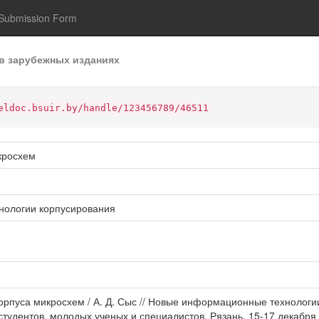
Submission Form
в зарубежных изданиях
eldoc.bsuir.by/handle/123456789/46511
кросхем
нологии корпусирования
орпуса микросхем / А. Д. Сыс // Новые информационные технологии
тудентов, молодых ученых и специалистов, Рязань, 15-17 декабря 