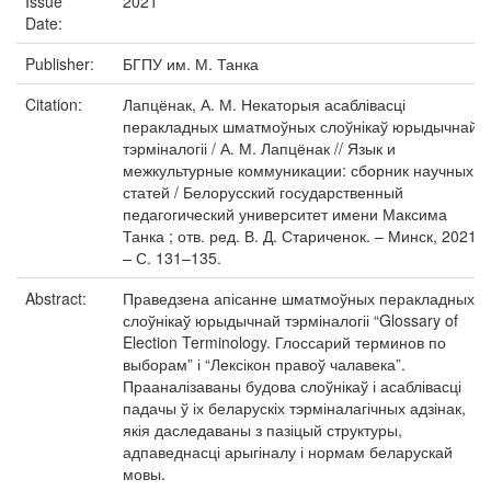
Issue
2021
Date:
Publisher:
БГПУ им. М. Танка
Citation:
Лапцёнак, А. М. Некаторыя асаблівасці
перакладных шматмоўных слоўнікаў юрыдычнай
тэрміналогіі / А. М. Лапцёнак // Язык и
межкультурные коммуникации: сборник научных
статей / Белорусский государственный
педагогический университет имени Максима
Танка ; отв. ред. В. Д. Стариченок. – Минск, 2021.
– С. 131–135.
Abstract:
Праведзена апісанне шматмоўных перакладных
слоўнікаў юрыдычнай тэрміналогіі “Glossary of
Election Terminology. Глоссарий терминов по
выборам” і “Лексікон правоў чалавека”.
Прааналізаваны будова слоўнікаў і асаблівасці
падачы ў іх беларускіх тэрміналагічных адзінак,
якія даследаваны з пазіцый структуры,
адпаведнасці арыгіналу і нормам беларускай
мовы.