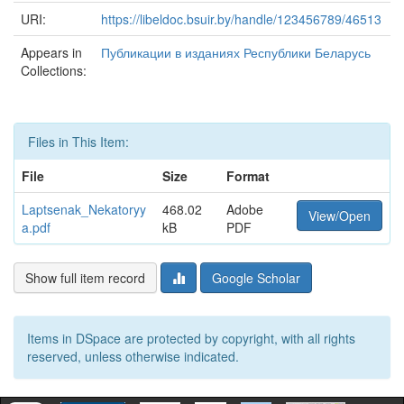
URI:
https://libeldoc.bsuir.by/handle/123456789/46513
Appears in
Публикации в изданиях Республики Беларусь
Collections:
Files in This Item:
File
Size
Format
Laptsenak_Nekatoryy
468.02
Adobe
View/Open
a.pdf
kB
PDF
Show full item record
Google Scholar
Items in DSpace are protected by copyright, with all rights
reserved, unless otherwise indicated.