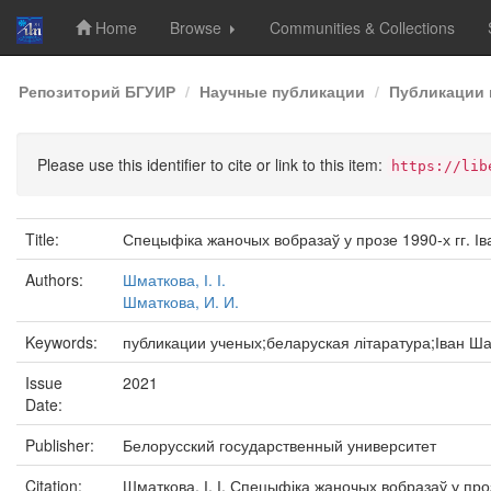
Home
Browse
Communities & Collections
Skip
Репозиторий БГУИР
Научные публикации
Публикации 
navigation
Please use this identifier to cite or link to this item:
https://lib
Title:
Спецыфіка жаночых вобразаў у прозе 1990-х гг. І
Authors:
Шматкова, І. І.
Шматкова, И. И.
Keywords:
публикации ученых;беларуская літаратура;Іван Ш
Issue
2021
Date:
Publisher:
Белорусский государственный университет
Citation:
Шматкова, І. І. Спецыфіка жаночых вобразаў у прозе