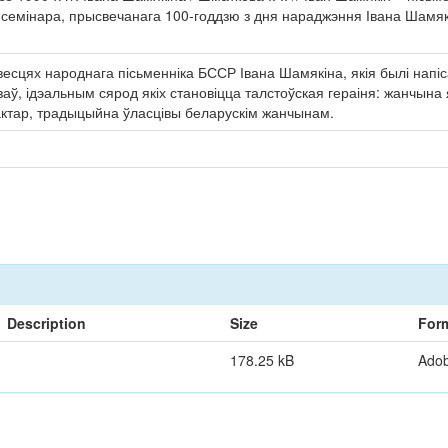
семінара, прысвечанага 100-годдзю з дня нараджэння Івана Шамякіна
цях народнага пісьменніка БССР Івана Шамякіна, якія былі напісан
, ідэальным сярод якіх становіцца талстоўская гераіня: жанчына я
актар, традыцыйна ўласцівы беларускім жанчынам.
Description
Size
For
178.25 kB
Ado