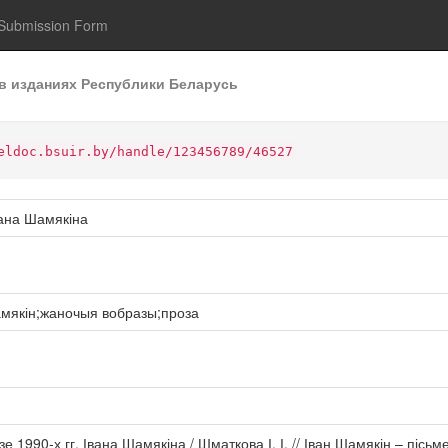
Submission Form
в изданиях Республики Беларусь
eldoc.bsuir.by/handle/123456789/46527
вана Шамякіна
амякін;жаночыя вобразы;проза
 1990-х гг. Івана Шамякіна / Шматкова І. І. // Іван Шамякін – пісьм