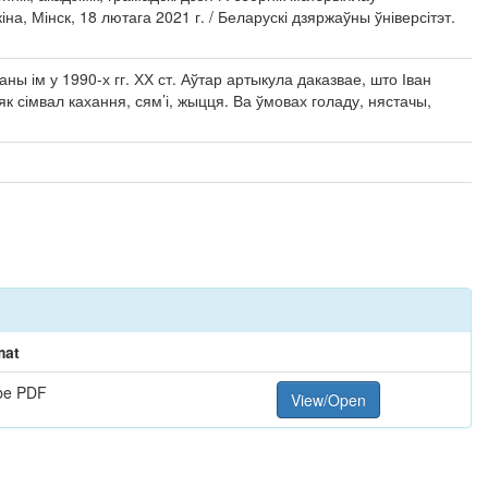
, Мінск, 18 лютага 2021 г. / Беларускі дзяржаўны ўніверсітэт.
ы ім у 1990-х гг. ХХ ст. Аўтар артыкула даказвае, што Іван
к сімвал кахання, сям’і, жыцця. Ва ўмовах голаду, нястачы,
mat
be PDF
View/Open