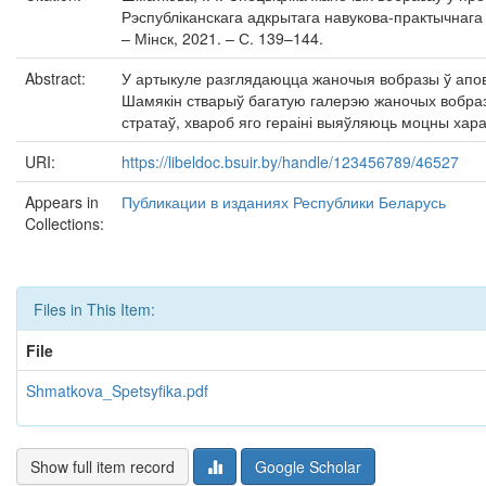
Рэспубліканскага адкрытага навукова-практычнага 
– Мінск, 2021. – С. 139–144.
Abstract:
У артыкуле разглядаюцца жаночыя вобразы ў аповес
Шамякін стварыў багатую галерэю жаночых вобразаў
стратаў, хвароб яго гераіні выяўляюць моцны хар
URI:
https://libeldoc.bsuir.by/handle/123456789/46527
Appears in
Публикации в изданиях Республики Беларусь
Collections:
Files in This Item:
File
Shmatkova_Spetsyfika.pdf
Show full item record
Google Scholar