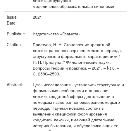
лексика;структурные
модели;словообразовательная синонимия
Issue
2021
Date:
Publisher:
Издательство «Грамота»
Citation:
Приступа, Н. Н. Становление кредитной
лексики ранненововерхненемецкого периода:
структурные и формальные характеристики /
Н. Н. Приступа // Филологические науки.
Вопросы теории и практики. – 2021. – № 8. –
С. 2586–2590.
Abstract:
Цель исследования - установить структурные и
формальные особенности становления
лексики кредитной сферы деятельности в
немецком языке ранненововерхненемецкого
периода. Научная новизна состоит в
выявлении специфики формирования
кредитной лексики, имеющей длительную
историю бытования, и обусловливающих ее