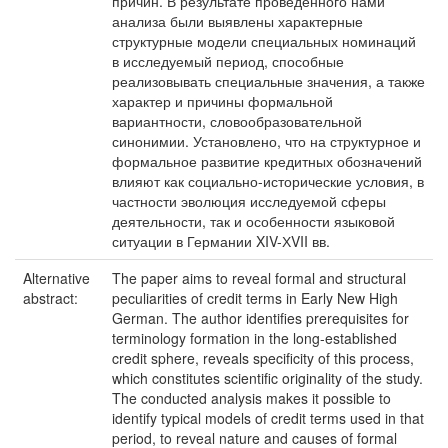
причин. В результате проведенного нами
анализа были выявлены характерные
структурные модели специальных номинаций
в исследуемый период, способные
реализовывать специальные значения, а также
характер и причины формальной
вариантности, словообразовательной
синонимии. Установлено, что на структурное и
формальное развитие кредитных обозначений
влияют как социально-исторические условия, в
частности эволюция исследуемой сферы
деятельности, так и особенности языковой
ситуации в Германии XIV-ХVII вв.
Alternative
The paper aims to reveal formal and structural
abstract:
peculiarities of credit terms in Early New High
German. The author identifies prerequisites for
terminology formation in the long-established
credit sphere, reveals specificity of this process,
which constitutes scientific originality of the study.
The conducted analysis makes it possible to
identify typical models of credit terms used in that
period, to reveal nature and causes of formal