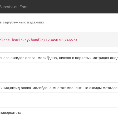
Submission Form
в зарубежных изданиях
eldoc.bsuir.by/handle/123456789/46573
снове оксидов олова, молибдена, никеля в пористых матрицах ано
миния;оксид олова-молибдена;многокомпонентные оксиды металло
университета