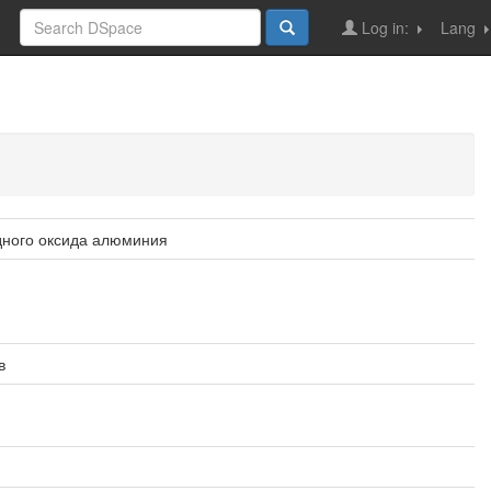
Log in:
Lang
дного оксида алюминия
в