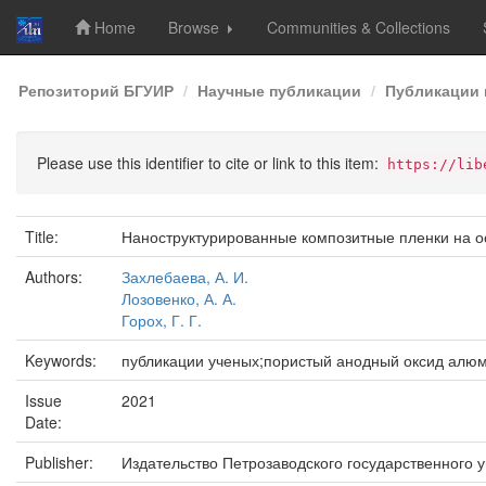
Home
Browse
Communities & Collections
Skip
Репозиторий БГУИР
Научные публикации
Публикации 
navigation
Please use this identifier to cite or link to this item:
https://lib
Title:
Наноструктурированные композитные пленки на о
Authors:
Захлебаева, А. И.
Лозовенко, А. А.
Горох, Г. Г.
Keywords:
публикации ученых;пористый анодный оксид алю
Issue
2021
Date:
Publisher:
Издательство Петрозаводского государственного 