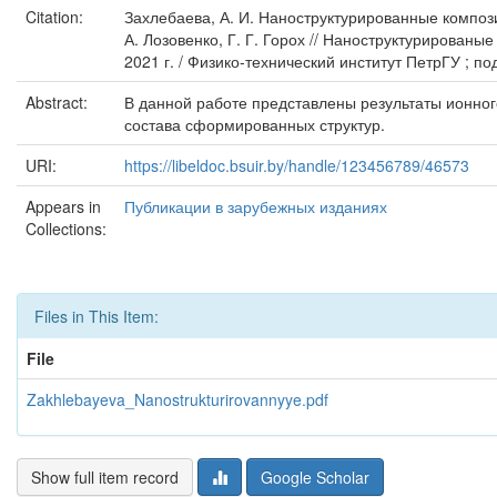
Citation:
Захлебаева, А. И. Наноструктурированные компози
А. Лозовенко, Г. Г. Горох // Наноструктурирован
2021 г. / Физико-технический институт ПетрГУ ; по
Abstract:
В данной работе представлены результаты ионног
состава сформированных структур.
URI:
https://libeldoc.bsuir.by/handle/123456789/46573
Appears in
Публикации в зарубежных изданиях
Collections:
Files in This Item:
File
Zakhlebayeva_Nanostrukturirovannyye.pdf
Show full item record
Google Scholar