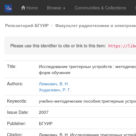
Home
Browse
Communities & Collections
Skip
Репозиторий БГУИР
Факультет радиотехники и электрон
navigation
Please use this identifier to cite or link to this item:
https://lib
Title:
Исследование триггерных устройств : методиче
форм обучения
Authors:
Левкович, В. Н.
Ходасевич, Р. Г.
Keywords:
учебно-методические пособия;триггерные устр
Issue Date:
2007
Publisher:
БГУИР
Citation:
Левкович, В. Н. Исследование триггерных устр