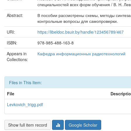
специальностей всех форм обучения / В. Н. Левко
Abstract:
В пособии рассмотрены схемы, методы синтеза
контрольные вопросы для самопроверки.
URI:
https://libeldoc.bsuir.by/handle/123456789/467
ISBN:
978-985-488-163-8
Appears in
Кафедра информационных радиотехнологий
Collections:
Files in This Item:
File
Descripti
Levkovich_trigg.pdf
Show full item record
Google Scholar