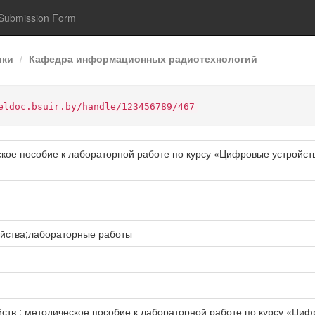
Submission Form
ики
Кафедра информационных радиотехнологий
eldoc.bsuir.by/handle/123456789/467
ское пособие к лабораторной работе по курсу «Цифровые устройст
ойства;лабораторные работы
ойств : методическое пособие к лабораторной работе по курсу «Ци