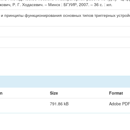
вич, Р. Г. Ходасевич. – Минск : БГУИР, 2007. – 36 с. : ил.
 и принципы функционирования основных типов триггерных устройс
on
Size
Format
791.86 kB
Adobe PD