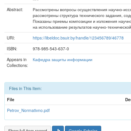
Abstract:
Рассмотрены вопросы осуществления научно-иссле
рассмотрены структура технического задания, со
Показаны приемы композиции и изложения научно
на использование результатов научно-технической
URI:
https://libeldoc.bsuir.by/handle/123456789/46778
ISBN:
978-985-543-637-0
Appears in
Кафедра защиты информации
Collections:
Files in This Item:
File
De
Petrov_Normativno.pdf
Show full item record
Google Scholar