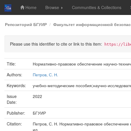
Home
Browse
Communities & Collections
Skip
Репозиторий БГУИР
Факультет информационной безопас
navigation
Please use this identifier to cite or link to this item:
https://lib
Title:
Нормативно-правовое обеспечение научно-технич
Authors:
Петров, С. Н.
Keywords:
учебно-методические пособия;научно-исследоват
Issue
2022
Date:
Publisher:
БГУИР
Citation:
Петров, С. Н. Нормативно-правовое обеспечение на
ил.