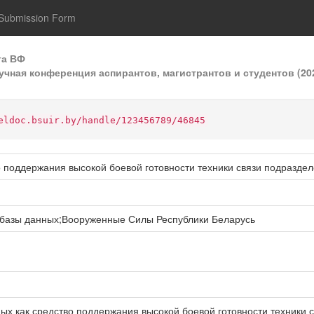
Submission Form
та ВФ
учная конференция аспирантов, магистрантов и студентов (20
eldoc.bsuir.by/handle/123456789/46845
 поддержания высокой боевой готовности техники связи подразде
базы данных;Вооруженные Силы Республики Беларусь
ых как средство поддержания высокой боевой готовности техники с