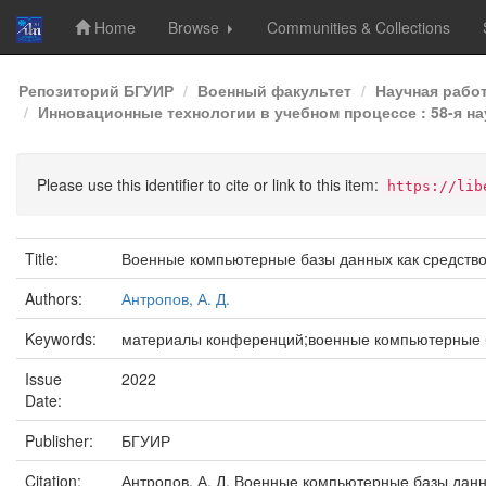
Home
Browse
Communities & Collections
Skip
Репозиторий БГУИР
Военный факультет
Научная рабо
navigation
Инновационные технологии в учебном процессе : 58-я на
Please use this identifier to cite or link to this item:
https://lib
Title:
Военные компьютерные базы данных как средство
Authors:
Антропов, А. Д.
Keywords:
материалы конференций;военные компьютерные 
Issue
2022
Date:
Publisher:
БГУИР
Citation:
Антропов, А. Д. Военные компьютерные базы данн