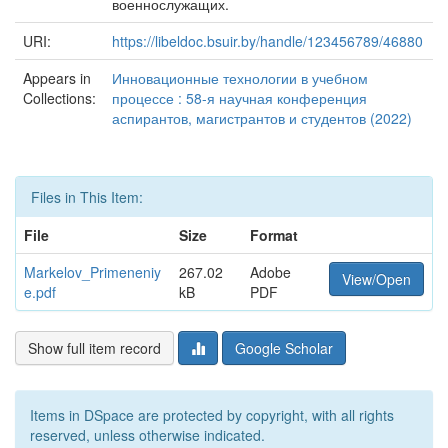
военнослужащих.
URI:
https://libeldoc.bsuir.by/handle/123456789/46880
Appears in
Инновационные технологии в учебном
Collections:
процессе : 58-я научная конференция
аспирантов, магистрантов и студентов (2022)
Files in This Item:
File
Size
Format
Markelov_Primeneniy
267.02
Adobe
View/Open
e.pdf
kB
PDF
Show full item record
Google Scholar
Items in DSpace are protected by copyright, with all rights
reserved, unless otherwise indicated.