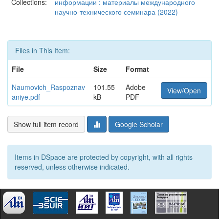
Collections:
информации : материалы международного
научно-технического семинара (2022)
Files in This Item:
File
Size
Format
Naumovich_Raspoznav
101.55
Adobe
View/Open
aniye.pdf
kB
PDF
Show full item record
Google Scholar
Items in DSpace are protected by copyright, with all rights
reserved, unless otherwise indicated.