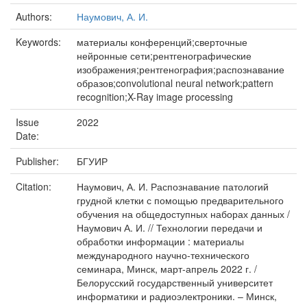
Authors:
Наумович, А. И.
Keywords:
материалы конференций;сверточные
нейронные сети;рентгенографические
изображения;рентгенография;распознавание
образов;convolutional neural network;pattern
recognition;X-Ray image processing
Issue
2022
Date:
Publisher:
БГУИР
Citation:
Наумович, А. И. Распознавание патологий
грудной клетки с помощью предварительного
обучения на общедоступных наборах данных /
Наумович А. И. // Технологии передачи и
обработки информации : материалы
международного научно-технического
семинара, Минск, март-апрель 2022 г. /
Белорусский государственный университет
информатики и радиоэлектроники. – Минск,