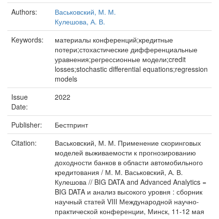
Authors:
Васьковский, М. М.
Кулешова, А. В.
Keywords:
материалы конференций;кредитные
потери;стохастические дифференциальные
уравнения;регрессионные модели;credit
losses;stochastic differential equations;regression
models
Issue
2022
Date:
Publisher:
Бестпринт
Citation:
Васьковский, М. М. Применение скоринговых
моделей выживаемости к прогнозированию
доходности банков в области автомобильного
кредитования / М. М. Васьковский, А. В.
Кулешова // BIG DATA and Advanced Analytics =
BIG DATA и анализ высокого уровня : сборник
научный статей VIII Международной научно-
практической конференции, Минск, 11-12 мая