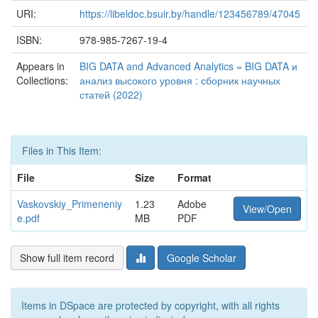
URI:
https://libeldoc.bsuir.by/handle/123456789/47045
ISBN:
978-985-7267-19-4
Appears in
BIG DATA and Advanced Analytics = BIG DATA и
Collections:
анализ высокого уровня : сборник научных
статей (2022)
Files in This Item:
File
Size
Format
Vaskovskiy_Primeneniy
1.23
Adobe
View/Open
e.pdf
MB
PDF
Show full item record
Google Scholar
Items in DSpace are protected by copyright, with all rights