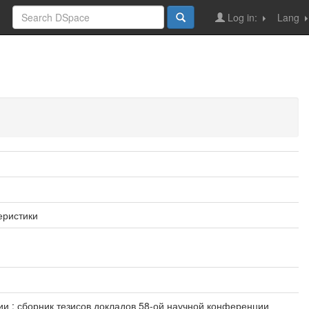
Log in:
Lang
еристики
ии : сборник тезисов докладов 58-ой научной конференции