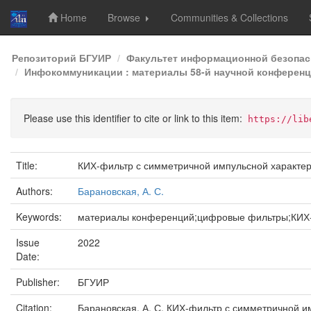
Home
Browse
Communities & Collections
Skip
Репозиторий БГУИР
Факультет информационной безопас
navigation
Инфокоммуникации : материалы 58-й научной конференци
Please use this identifier to cite or link to this item:
https://lib
Title:
КИХ-фильтр с симметричной импульсной характер
Authors:
Барановская, А. С.
Keywords:
материалы конференций;цифровые фильтры;КИХ-ф
Issue
2022
Date:
Publisher:
БГУИР
Citation:
Барановская, А. С. КИХ-фильтр с симметричной и