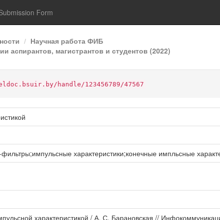
Submission Form
ности
Научная работа ФИБ
и аспирантов, магистрантов и студентов (2022)
eldoc.bsuir.by/handle/123456789/47567
истикой
ильтры;импульсные характеристики;конечные импльсные характ
мпульсной характеристикой / А. С. Барановская // Инфокоммуникац