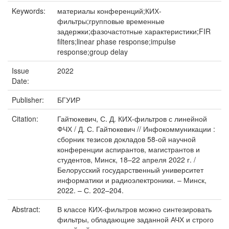
Keywords:
материалы конференций;КИХ-
фильтры;групповые временные
задержки;фазочастотные характеристики;FIR
filters;linear phase response;impulse
response;group delay
Issue
2022
Date:
Publisher:
БГУИР
Citation:
Гайтюкевич, С. Д. КИХ-фильтров с линейной
ФЧХ / Д. С. Гайтюкевич // Инфокоммуникации :
сборник тезисов докладов 58-ой научной
конференции аспирантов, магистрантов и
студентов, Минск, 18–22 апреля 2022 г. /
Белорусский государственный университет
информатики и радиоэлектроники. – Минск,
2022. – С. 202–204.
Abstract:
В классе КИХ-фильтров можно синтезировать
фильтры, обладающие заданной АЧХ и строго