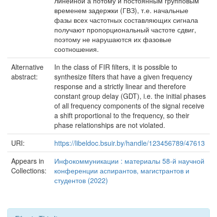
линейной а потому и постоянным групповым
временем задержки (ГВЗ), т.е. начальные
фазы всех частотных составляющих сигнала
получают пропорциональный частоте сдвиг,
поэтому не нарушаются их фазовые
соотношения.
Alternative
In the class of FIR filters, it is possible to
abstract:
synthesize filters that have a given frequency
response and a strictly linear and therefore
constant group delay (GDT), i.e. the initial phases
of all frequency components of the signal receive
a shift proportional to the frequency, so their
phase relationships are not violated.
URI:
https://libeldoc.bsuir.by/handle/123456789/47613
Appears in
Инфокоммуникации : материалы 58-й научной
Collections:
конференции аспирантов, магистрантов и
студентов (2022)