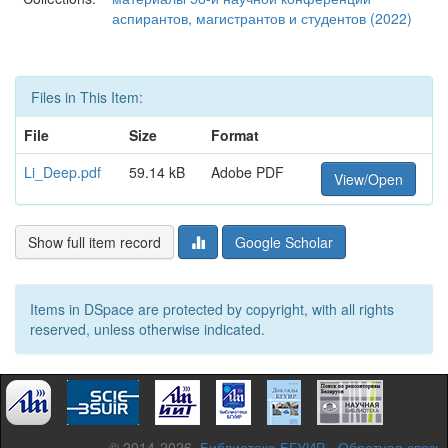
аспирантов, магистрантов и студентов (2022)
Files in This Item:
File
Size
Format
Li_Deep.pdf
59.14 kB
Adobe PDF
View/Open
Show full item record
Google Scholar
Items in DSpace are protected by copyright, with all rights
reserved, unless otherwise indicated.
© 2014-2026,
Библиотека БГУИР
-
Обратная связь