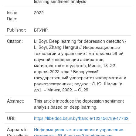
learning;sentiment analysis
Issue
2022
Date:
Publisher:
БГУИР
Citation:
Li Boyi. Deep learning for depression detection /
Li Boyi, Zhang Hengrui // Информационные
технологии и управление : материалы 58-ой
научной конференции аспирантов,
магистрантов и студентов, Минск, 18–22
апреля 2022 года / Белорусский
государственный университет информатики и
радиоэлектроники ; редкол.: Л. Ю. Шилин [и
др.]. – Минск, 2022. – С. 29.
Abstract:
This article introduce the depression sentiment
analysis based on deep learning.
URI:
https://libeldoc.bsuir.by/handle/123456789/47732
Appears in
Информационные технологии и управление :
Collections:
материалы 58-й научной конференции