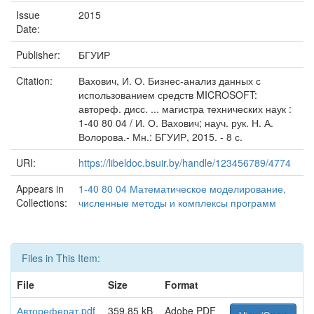
Issue
2015
Date:
Publisher:
БГУИР
Citation:
Вахович, И. О. Бизнес-анализ данных с
использованием средств MICROSOFT:
автореф. дисс. ... магистра технических наук :
1-40 80 04 / И. О. Вахович; науч. рук. Н. А.
Волорова.- Мн.: БГУИР, 2015. - 8 с.
URI:
https://libeldoc.bsuir.by/handle/123456789/4774
Appears in
1-40 80 04 Математическое моделирование,
Collections:
численные методы и комплексы программ
Files in This Item:
File
Size
Format
Автореферат.pdf
359.85 kB
Adobe PDF