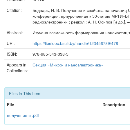
Citation:
Боднарь, И. В. Получение и свойства наночастиц C
конференция, приуроченная к 50-летию МРТИ–БГУИ
радиоэлектроники ; редкол.: А. Н. Осипов [и др.]. –
Abstract:
Изучена возможность формирования наночастиц 
URI:
https://libeldoc.bsuir.by/handle/123456789/478
ISBN:
978-985-543-038-5
Appears in
Секция «Микро- и наноэлектроника»
Collections:
Files in This Item:
File
Description
получение и .pdf