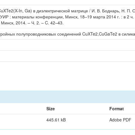
uXTe2(X-In, Ga) в диэлектрической матрице / И. В. Боднарь, Н. П.
Р : материалы конференции, Минск, 18–19 марта 2014 г. : в 2 ч.
 Минск, 2014. – Ч. 2. – C. 42–43.
тройных полупроводниковых соединений CuXTe2,CuGaTe2 в силика
Size
Format
445.61 kB
Adobe PDF