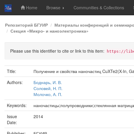
Home
Browse
Communities & Collections
Skip
Репозиторий БГУИР
Материалы конференций и семинар
navigation
Секция «Микро- и наноэлектроника»
Please use this identifier to cite or link to this item:
https://lib
Title:
Получение и свойства наночастиц CuXTe2(X-In, Ga
Authors:
Боднарь, И. В.
Соловей, Н. П.
Молочко, А. П.
Keywords:
наночастицы;полупроводники;стеклянная матриц
Issue
2014
Date:
Publisher:
БГУИР