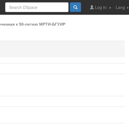
Log in:
Lang
оченная к 50-летию МРТИ-БГУИР