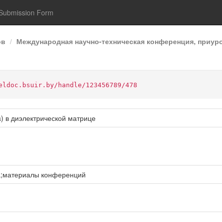
Submission Form
ов
Международная научно-техническая конференция, приур
eldoc.bsuir.by/handle/123456789/478
) в диэлектрической матрице
а;материалы конференций