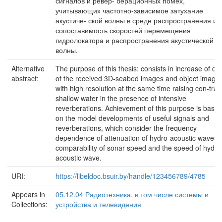
сигналов и ревер- берационных помех,
учитывающих частотно-зависимое затухание
акустиче- ской волны в среде распространения и
сопоставимость скоростей перемещения
гидролокатора и распространения акустической
волны.
Alternative
The purpose of this thesis: consists in increase of de
abstract:
of the received 3D-seabed images and object image
with high resolution at the same time raising con-trast
shallow water in the presence of intensive
reverberations. Achievement of this purpose is base
on the model developments of useful signals and
reverberations, which consider the frequency
dependence of attenuation of hydro-acoustic waves,
comparability of sonar speed and the speed of hydro
acoustic wave.
URI:
https://libeldoc.bsuir.by/handle/123456789/4785
Appears in
05.12.04 Радиотехника, в том числе системы и
Collections:
устройства и телевидения