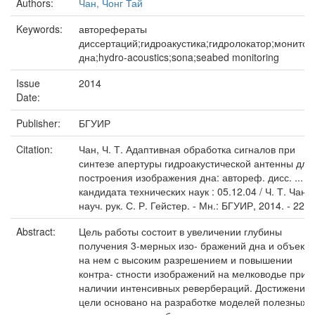
Authors:
Чан, Чонг Тай
Keywords:
авторефераты
диссертаций;гидроакустика;гидролокатор;монитор
дна;hydro-acoustics;sona;seabed monitoring
Issue
2014
Date:
Publisher:
БГУИР
Citation:
Чан, Ч. Т. Адаптивная обработка сигналов при
синтезе апертуры гидроакустической антенны для
построения изображения дна: автореф. дисс. ...
кандидата технических наук : 05.12.04 / Ч. Т. Чан ;
науч. рук. С. Р. Гейстер. - Мн.: БГУИР, 2014. - 22 с.
Abstract:
Цель работы состоит в увеличении глубины
получения 3-мерных изо- бражений дна и объекто
на нем с высоким разрешением и повышении
контра- стности изображений на мелководье при
наличии интенсивных ревербераций. Достижение
цели основано на разработке моделей полезных