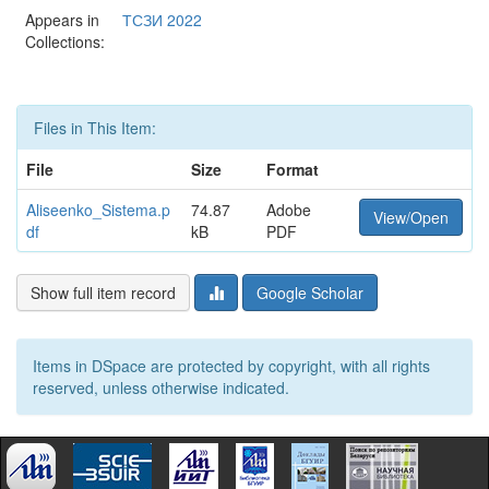
Appears in
ТСЗИ 2022
Collections:
Files in This Item:
File
Size
Format
Aliseenko_Sistema.p
74.87
Adobe
View/Open
df
kB
PDF
Show full item record
Google Scholar
Items in DSpace are protected by copyright, with all rights
reserved, unless otherwise indicated.