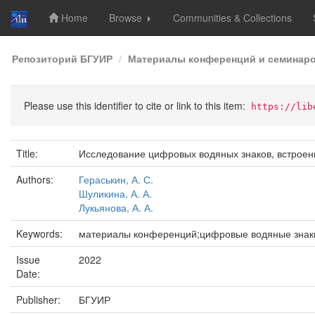
Home
Browse
Communities & Collections
Skip
Репозиторий БГУИР
Материалы конференций и семинар
navigation
Please use this identifier to cite or link to this item:
https://lib
Title:
Исследование цифровых водяных знаков, встроен
Authors:
Гераськин, А. С.
Шуликина, А. А.
Лукьянова, А. А.
Keywords:
материалы конференций;цифровые водяные знаки
Issue
2022
Date:
Publisher:
БГУИР