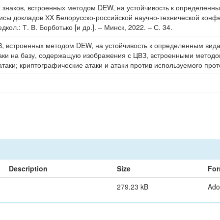
знаков, встроенных методом DEW, на устойчивость к определенным в
зисы докладов ХX Белорусско-российской научно-технической конфе
ол.: Т. В. Борботько [и др.]. – Минск, 2022. – С. 34.
, встроенных методом DEW, на устойчивость к определенным вида
аки на базу, содержащую изображения с ЦВЗ, встроенными методо
таки; криптографические атаки и атаки против используемого прот
Description
Size
For
279.23 kB
Ado