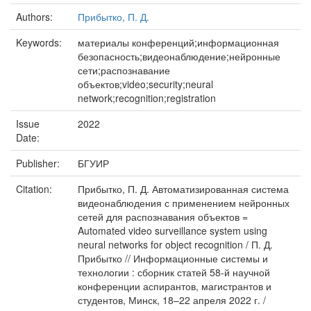
Authors:
Прибытко, П. Д.
Keywords:
материалы конференций;информационная
безопасность;видеонаблюдение;нейронные
сети;распознавание
объектов;video;security;neural
network;recognition;registration
Issue
2022
Date:
Publisher:
БГУИР
Citation:
Прибытко, П. Д. Автоматизированная система
видеонаблюдения с применением нейронных
сетей для распознавания объектов =
Automated video surveillance system using
neural networks for object recognition / П. Д.
Прибытко // Информационные системы и
технологии : сборник статей 58-й научной
конференции аспирантов, магистрантов и
студентов, Минск, 18–22 апреля 2022 г. /