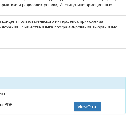
нформатики и радиоэлектроники, Институт информационных
н концепт пользовательского интерфейса приложения,
риложения. В качестве языка программирования выбран язык
mat
be PDF
View/Open