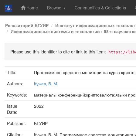
Home
Browse
Communities & Collections
Skip
Репозиторий БГУИР
Институт информационных технолог
navigation
Информационные системы и технологии : 58-я научная ко
Please use this identifier to cite or link to this item:
https://lib
Title:
Программное средство мониторинга курса крипто
Authors:
Кужев, В. М.
Keywords:
материалы конференций;криптовалюта;языки про
Issue
2022
Date:
Publisher:
БГУИР
Citation:
Кужев, В. М. Программное средство мониторинга к