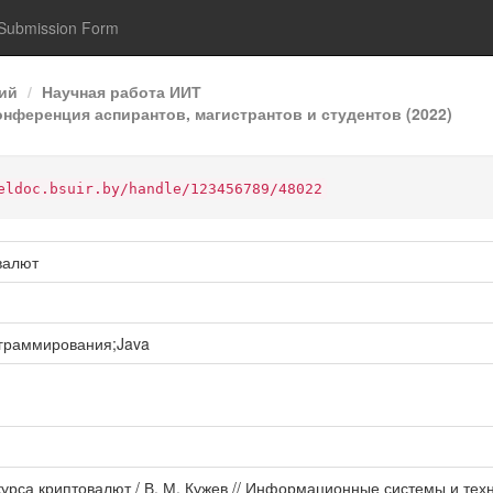
Submission Form
ий
Научная работа ИИТ
нференция аспирантов, магистрантов и студентов (2022)
eldoc.bsuir.by/handle/123456789/48022
валют
граммирования;Java
урса криптовалют / В. М. Кужев // Информационные системы и тех