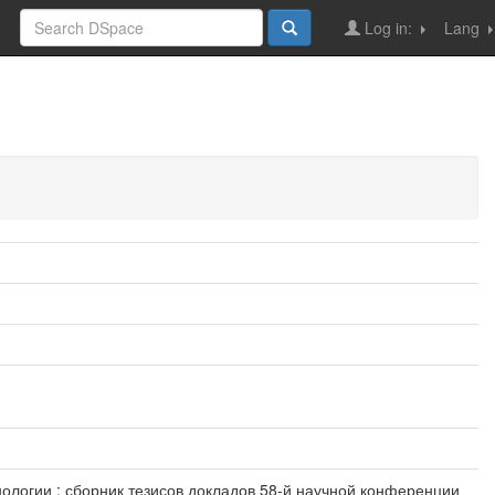
Log in:
Lang
нологии : сборник тезисов докладов 58-й научной конференции