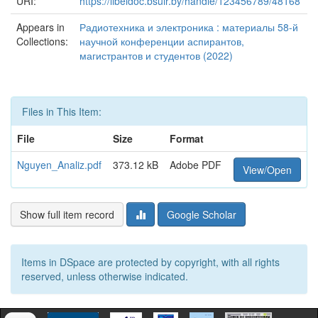
URI:
https://libeldoc.bsuir.by/handle/123456789/48168
Appears in
Радиотехника и электроника : материалы 58-й
Collections:
научной конференции аспирантов,
магистрантов и студентов (2022)
Files in This Item:
File
Size
Format
Nguyen_Analiz.pdf
373.12 kB
Adobe PDF
View/Open
Show full item record
Google Scholar
Items in DSpace are protected by copyright, with all rights
reserved, unless otherwise indicated.