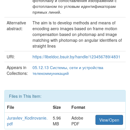
фотоплану и сопоставления изображений с
фотопланом по угловым идентификаторам
прямых линий.
Alternative
The aim is to develop methods and means of
abstract:
encoding aero images based on frame motion
compensation based on photomap and image
matching with photomap on angular identifiers of
straight lines
URI:
https://libeldoc.bsuir.by/handle/123456789/4831
Appears in
05.12.13 Системы, сети и устройства
Collections:
телекоммуникаций
Files in This Item:
File
Size
Format
Juravlev_Kodirovanie.
5.96
Adobe
View/Open
pdf
MB
PDF