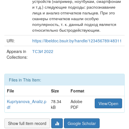
устройств (например, ноутбукам, смартфонам
и т.д.) следующие подходы: распознавание
лица и анализ отпечатков пальцев. При это
сканеры отпечатков нашли особую
популярность, т. к. данный подход является
относительно быстродействующим.
URI:
https://libeldoc.bsuir.by/handle/123456789/48311
Appears in
ТСЗИ 2022
Collections:
Files in This Item:
File
Size
Format
Kupriyanova_Analiz.p
78.34
Adobe
View/Open
df
kB
PDF
Show full item record
Google Scholar