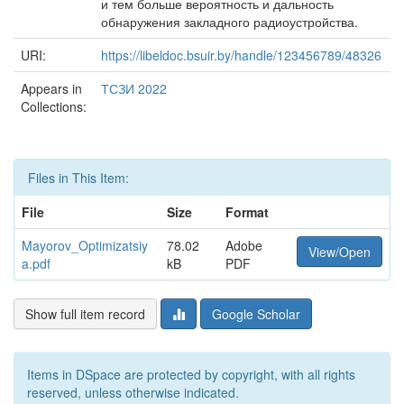
и тем больше вероятность и дальность
обнаружения закладного радиоустройства.
URI:
https://libeldoc.bsuir.by/handle/123456789/48326
Appears in
ТСЗИ 2022
Collections:
Files in This Item:
File
Size
Format
Mayorov_Optimizatsiy
78.02
Adobe
View/Open
a.pdf
kB
PDF
Show full item record
Google Scholar
Items in DSpace are protected by copyright, with all rights
reserved, unless otherwise indicated.