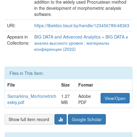
addition to the widely used Procrustean method
in the development of morphometric analysis
software.
URI:
https://libeldoc.bsuir.by/handle/123456789/48363
Appears in
BIG DATA and Advanced Analytics = BIG DATA и
Collections:
анализ высокого уровня : материалы
конференции (2022)
Files in This Item:
File
Size
Format
Samarkina_Morfometrich
1.27
Adobe
View/Open
eskiy.pdf
MB
PDF
Show full item record
Google Scholar