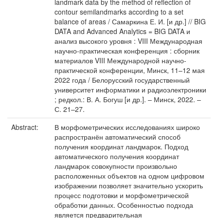
landmark data by the method of reflection of
contour semilandmarks according to a set
balance of areas / Самаркина Е. И. [и др.] // BIG
DATA and Advanced Analytics = BIG DATA и
анализ высокого уровня : VIII Международная
научно-практическая конференция : сборник
материалов VIII Международной научно-
практической конференции, Минск, 11–12 мая
2022 года / Белорусский государственный
университет информатики и радиоэлектроники
; редкол.: В. А. Богуш [и др.]. – Минск, 2022. –
С. 21–27.
Abstract:
В морфометрических исследованиях широко
распространён автоматический способ
получения координат ландмарок. Подход
автоматического получения координат
ландмарок совокупности произвольно
расположенных объектов на одном цифровом
изображении позволяет значительно ускорить
процесс подготовки и морфометрической
обработки данных. Особенностью подхода
является предварительная