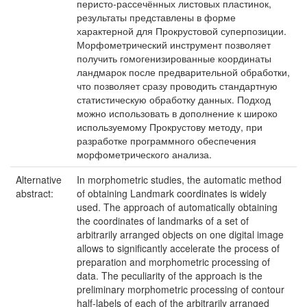
перисто-рассечённых листовых пластинок,
результаты представлены в форме
характерной для Прокрустовой суперпозиции.
Морфометрический инструмент позволяет
получить гомогенизированные координаты
ландмарок после предварительной обработки,
что позволяет сразу проводить стандартную
статистическую обработку данных. Подход
можно использовать в дополнение к широко
используемому Прокрустову методу, при
разработке программного обеспечения
морфометрического анализа.
Alternative
In morphometric studies, the automatic method
abstract:
of obtaining Landmark coordinates is widely
used. The approach of automatically obtaining
the coordinates of landmarks of a set of
arbitrarily arranged objects on one digital image
allows to significantly accelerate the process of
preparation and morphometric processing of
data. The peculiarity of the approach is the
preliminary morphometric processing of contour
half-labels of each of the arbitrarily arranged