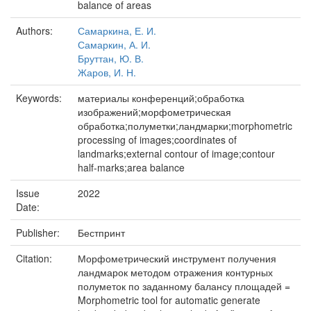
balance of areas
Authors:
Самаркина, Е. И.
Самаркин, А. И.
Бруттан, Ю. В.
Жаров, И. Н.
Keywords:
материалы конференций;обработка
изображений;морфометрическая
обработка;полуметки;ландмарки;morphometric
processing of images;coordinates of
landmarks;external contour of image;contour
half-marks;area balance
Issue
2022
Date:
Publisher:
Бестпринт
Citation:
Морфометрический инструмент получения
ландмарок методом отражения контурных
полуметок по заданному балансу площадей =
Morphometric tool for automatic generate