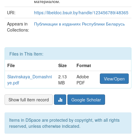
материалом.
URI:
https://libeldoc.bsuir.by/handle/123456789/48365
Appears in
Публикации в изданиях Республики Беларусь
Collections:
Files in This Item:
File
Size
Format
Slavinskaya_Domashni
2.13
Adobe
View/Open
ye.pdf
MB
PDF
Show full item record
Google Scholar
Items in DSpace are protected by copyright, with all rights
reserved, unless otherwise indicated.