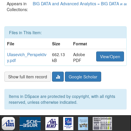
Appears in
BIG DATA and Advanced Analytics = BIG DATA и ан
Collections:
Files in This Item:
File
Size
Format
Ulasevich_Perspektiv
662.13
Adobe
View/Open
y.pdf
kB
PDF
Show full item record
Google Scholar
Items in DSpace are protected by copyright, with all rights
reserved, unless otherwise indicated.