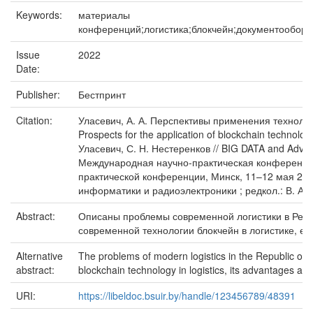
Keywords:
материалы
конференций;логистика;блокчейн;документооборот;т
Issue
2022
Date:
Publisher:
Бестпринт
Citation:
Уласевич, А. А. Перспективы применения технолог
Prospects for the application of blockchain technology 
Уласевич, С. Н. Нестеренков // BIG DATA and Advan
Международная научно-практическая конференция
практической конференции, Минск, 11–12 мая 202
информатики и радиоэлектроники ; редкол.: В. А. Б
Abstract:
Описаны проблемы современной логистики в Рес
современной технологии блокчейн в логистике, её
Alternative
The problems of modern logistics in the Republic of 
abstract:
blockchain technology in logistics, its advantages a
URI:
https://libeldoc.bsuir.by/handle/123456789/48391