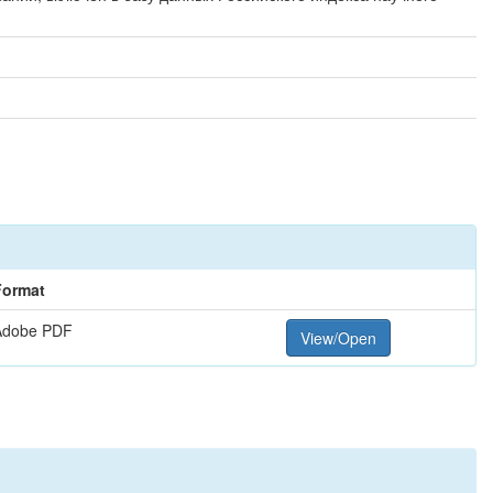
Format
Adobe PDF
View/Open