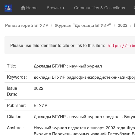
Home
Browse
Communities & Collections
Skip
Репозиторий БГУИР
Журнал "Доклады БГУИР"
2022
navigation
Please use this identifier to cite or link to this item:
https://lib
Title:
Доклады БГУИР : научный журнал
Keywords:
доклады БГУИР;радиофизика;радиотехника;инфор
Issue
2022
Date:
Publisher:
БГУИР
Citation:
Доклады БГУИР : научный журнал / редкол. : Богуш В
Abstract:
Научный журнал издается с января 2003 года Жур
Входит в Перечень научных изданий Республики Б