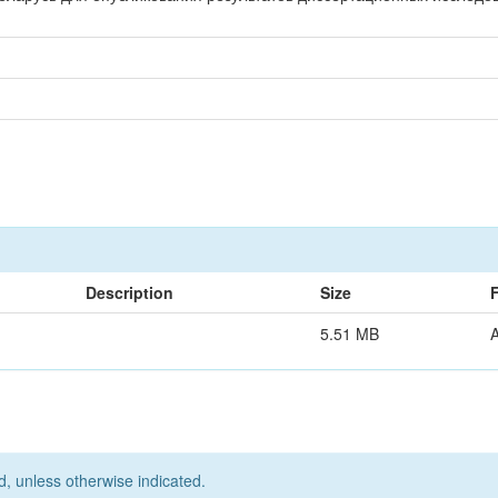
Description
Size
5.51 MB
d, unless otherwise indicated.