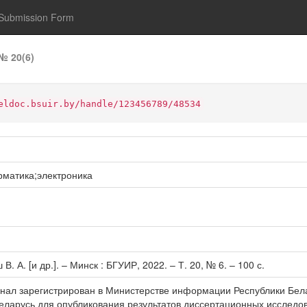
Submission Form
№ 20(6)
eldoc.bsuir.by/handle/123456789/48534
матика;электроника
. А. [и др.]. – Минск : БГУИР, 2022. – Т. 20, № 6. – 100 с.
нал зарегистрирован в Министерстве информации Республики Белар
еларусь для опубликования результатов диссертационных исследов