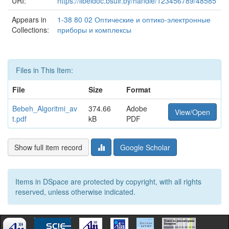
URI:
https://libeldoc.bsuir.by/handle/123456789/48585
Appears in
1-38 80 02 Оптические и оптико-электронные
Collections:
приборы и комплексы
Files in This Item:
File
Size
Format
Bebeh_Algoritmi_av
374.66
Adobe
View/Open
t.pdf
kB
PDF
Show full item record
Google Scholar
Items in DSpace are protected by copyright, with all rights
reserved, unless otherwise indicated.