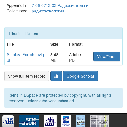
Appears in
7-06-0713-03 Радиосистемы и
Collections:
радиотехнологии
Files in This Item:
File
Size
Format
Smolev_Formir_avt.p
3.48
Adobe
View/Open
df
MB
PDF
Show full item record
Google Scholar
Items in DSpace are protected by copyright, with all rights
reserved, unless otherwise indicated.