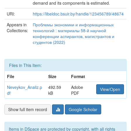
demand and its components is estimated.
URI:
https://libeldoc.bsuir.by/handle/123456789/48674
Appears in
Проблемы экономики и информационных
Collections:
технологий : материалы 58-й научной
конференции аспирантов, магистрантов и
студентов (2022)
Files in This Item:
File
Size
Format
Neveykov_Analiz.p
492.59
Adobe
View/Open
df
kB
PDF
Show full item record
Google Scholar
Items in DSpace are protected by copyright, with all rights