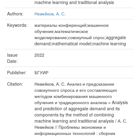
machine learning and traditional analysis
Authors:
Невейков, А. С.
Keywords:
материалы конференций;машинное
обучение;математическое
моделирование;совокупный спрос;aggregate
demand;mathematical model;machine learning
Issue
2022
Date:
Publisher:
БГУИР
Citation:
Невейков, А. С. Анализ и предсказание
совокупного спроса и его составляющих
методом комбинирования машинного
обучения и традиционного анализа = Analysis
and prediction of aggregate demand and its
components by the method of combining
machine learning and traditional analysis / А. С.
Невейков // Проблемы экономики и
информационных технологий : сборник