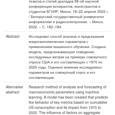
тезисов и статей докладов 58-ой научной
конференции аспирантов, магистрантов и
студентов БГУИР, Минск, 18–22 апреля 2022 г.
/ Белорусский государственный университет
информатики и радиоэлектроники. – Минск,
2022. – С. 182–184.
Abstract:
Исследован способ анализа и предсказание
макроэкономических параметров с
применением машинного обучения. Создана
модель, предсказывающая поведение
исследуемых метрик на примере совокупного
спроса США и его составляющих с 1970 по
2020 годы. Оценено влияние исследуемых
параметров на совокупный спрос и его
составляющие.
Alternative
Research method of analysis and forecasting of
abstract:
macroeconomic parameters using machine
learning. A model has been created that predicts
the behavior of key metrics based on cumulative
US consumption and its impact from 1970 to
2020. The influence of factors on aggregate