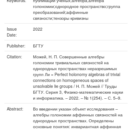
Keywords:
публикации ученых;алгебра;алгебра
голономии;однородное пространство;группа
преобразований;аффинные
связности;тензоры кривизны
Issue
2022
Date:
Publisher:
БГТУ
Citation:
Можей, Н. П. Совершенные алгебры
голономии тривиальных связностей на
однородных пространствах неразрешимых
групп Ли = Perfect holonomy algebras of trivial
connections on homogeneous spaces of
unsolvable lie groups / Н. П. Можей // Труды
БГТУ. Серия 3, Физико-математические науки
и информатика. – 2022. – № 1(254). – С. 5–9.
Abstract:
Во введении указан объект исследования –
алгебры голономии аффинных связностей на
однородных пространствах. Определены
основные понятия: инвариантная аффинная