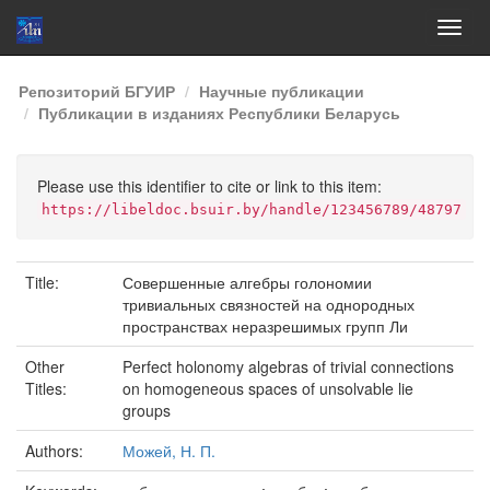
Skip
Репозиторий БГУИР
Научные публикации
navigation
Публикации в изданиях Республики Беларусь
Please use this identifier to cite or link to this item:
https://libeldoc.bsuir.by/handle/123456789/48797
Title:
Совершенные алгебры голономии
тривиальных связностей на однородных
пространствах неразрешимых групп Ли
Other
Perfect holonomy algebras of trivial connections
Titles:
on homogeneous spaces of unsolvable lie
groups
Authors:
Можей, Н. П.