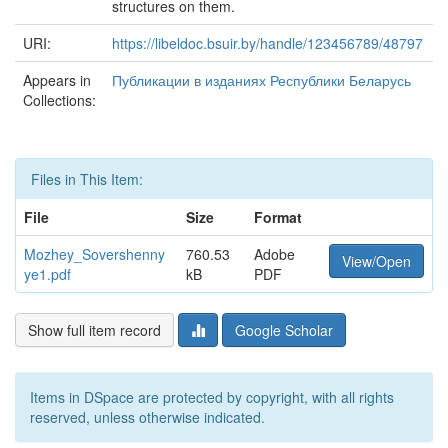
structures on them.
URI:
https://libeldoc.bsuir.by/handle/123456789/48797
Appears in
Публикации в изданиях Республики Беларусь
Collections:
Files in This Item:
File
Size
Format
Mozhey_Sovershenny
760.53
Adobe
View/Open
ye1.pdf
kB
PDF
Show full item record
Google Scholar
Items in DSpace are protected by copyright, with all rights
reserved, unless otherwise indicated.