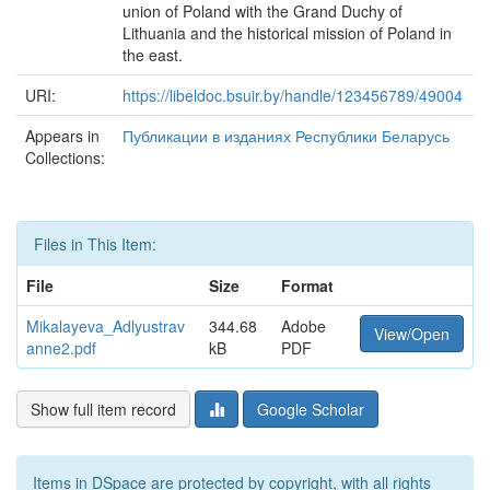
union of Poland with the Grand Duchy of
Lithuania and the historical mission of Poland in
the east.
URI:
https://libeldoc.bsuir.by/handle/123456789/49004
Appears in
Публикации в изданиях Республики Беларусь
Collections:
Files in This Item:
File
Size
Format
Mikalayeva_Adlyustrav
344.68
Adobe
View/Open
anne2.pdf
kB
PDF
Show full item record
Google Scholar
Items in DSpace are protected by copyright, with all rights