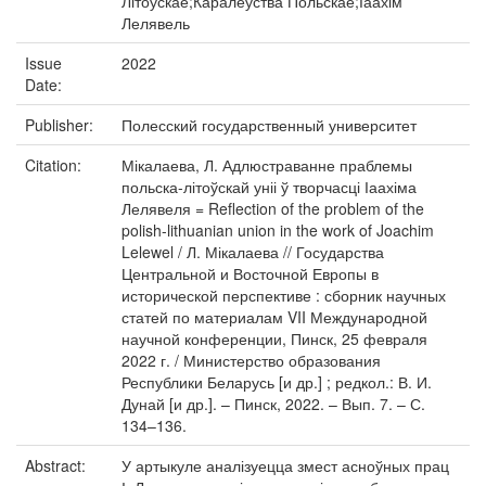
Літоўскае;Каралеўства Польскае;Іаахім
Лелявель
Issue
2022
Date:
Publisher:
Полесский государственный университет
Citation:
Мікалаева, Л. Адлюстраванне праблемы
польска-літоўскай уніі ў творчасці Іаахіма
Лелявеля = Reflection of the problem of the
polish-lithuanian union in the work of Joachim
Lelewel / Л. Мікалаева // Государства
Центральной и Восточной Европы в
исторической перспективе : сборник научных
статей по материалам VII Международной
научной конференции, Пинск, 25 февраля
2022 г. / Министерство образования
Республики Беларусь [и др.] ; редкол.: В. И.
Дунай [и др.]. – Пинск, 2022. – Вып. 7. – С.
134–136.
Abstract:
У артыкуле аналізуецца змест асноўных прац