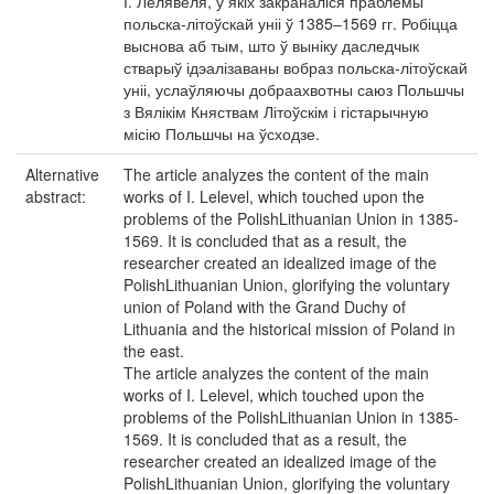
І. Лелявеля, у якіх закраналіся праблемы
польска-літоўскай уніі ў 1385‒1569 гг. Робіцца
выснова аб тым, што ў выніку даследчык
стварыў ідэалізаваны вобраз польска-літоўскай
уніі, услаўляючы добраахвотны саюз Польшчы
з Вялікім Княствам Літоўскім і гістарычную
місію Польшчы на ўсходзе.
Alternative
The article analyzes the content of the main
abstract:
works of I. Lelevel, which touched upon the
problems of the PolishLithuanian Union in 1385-
1569. It is concluded that as a result, the
researcher created an idealized image of the
PolishLithuanian Union, glorifying the voluntary
union of Poland with the Grand Duchy of
Lithuania and the historical mission of Poland in
the east.
The article analyzes the content of the main
works of I. Lelevel, which touched upon the
problems of the PolishLithuanian Union in 1385-
1569. It is concluded that as a result, the
researcher created an idealized image of the
PolishLithuanian Union, glorifying the voluntary