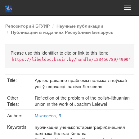
Skip
Репозиторий БГУИР
Научные публикации
navigation
Публикации в изданиях Республики Беларусь
Please use this identifier to cite or link to this item:
https://libeldoc.bsuir.by/handle/123456789/49004
Title:
Адлюстраванне праблемы польска-літоўскай
уніі ў творчасці Іаахіма Лелявеля
Other
Reflection of the problem of the polish-lithuanian
Titles:
union in the work of Joachim Lelewel
Authors:
Мікалаева, Л.
Keywords:
публикации ученых;гістарыяграфія;знешняя
палітыка;Вялікае Княства