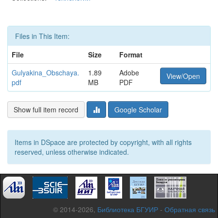
Files in This Item:
File
Size
Format
Gulyakina_Obschaya.
1.89
Adobe
View/Open
pdf
MB
PDF
Show full item record
Google Scholar
Items in DSpace are protected by copyright, with all rights
reserved, unless otherwise indicated.
© 2014-2026,
Библиотека БГУИР
-
Обратная связь