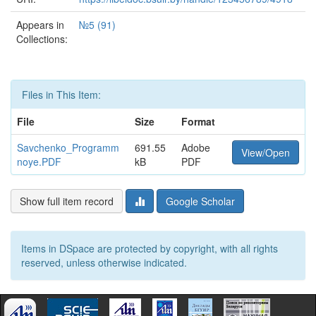
Appears in
№5 (91)
Collections:
Files in This Item:
File
Size
Format
Savchenko_Programm
691.55
Adobe
View/Open
noye.PDF
kB
PDF
Show full item record
Google Scholar
Items in DSpace are protected by copyright, with all rights
reserved, unless otherwise indicated.