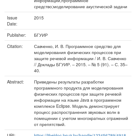
информации;программное
средство;моделирование акустической задачи
Issue
2015
Date:
Publisher:
БГУИР
Citation:
Савченко, И. В. Программное средство для
моделирования физических процессов при
защите речевой информации / И. В. Савченко
// Доклады БГУИР. – 2015. – № 5 (91). – С. 35–
40.
Abstract:
Приведены результаты разработки
программного продукта для моделирования
физических процессов при защите речевой
информации на языке Java в программном
комплексе Eclipse. Модель демонстрирует
процесс распространения звуковых волн в
помещении с учетом многократных отражений
от препятствий.
URI:
https://libeldoc.bsuir.by/handle/123456789/4918