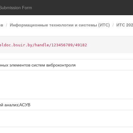
Submission Form
ов
Информационные технологии и системы (ИТС)
ИТС 20
eldoc.bsuir.by/handle/123456789/49182
рных элементов систем виброконтроля
ий анализ;АСУВ