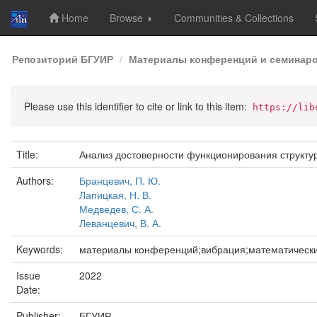
Home
Browse
Communities & Collections
Skip
Репозиторий БГУИР
Материалы конференций и семинар
navigation
Please use this identifier to cite or link to this item:
https://lib
Title:
Анализ достоверности функционирования структу
Authors:
Бранцевич, П. Ю.
Лапицкая, Н. В.
Медведев, С. А.
Леванцевич, В. А.
Keywords:
материалы конференций;вибрация;математическ
Issue
2022
Date:
Publisher:
БГУИР