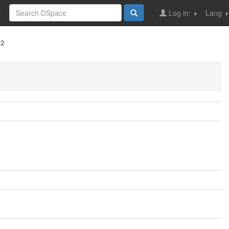
Log in:
Lang
22