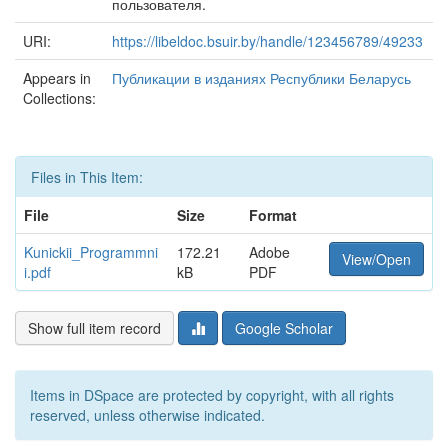
пользователя.
URI:
https://libeldoc.bsuir.by/handle/123456789/49233
Appears in
Публикации в изданиях Республики Беларусь
Collections:
Files in This Item:
File
Size
Format
Kunickii_Programmni
172.21
Adobe
View/Open
i.pdf
kB
PDF
Show full item record
Google Scholar
Items in DSpace are protected by copyright, with all rights
reserved, unless otherwise indicated.