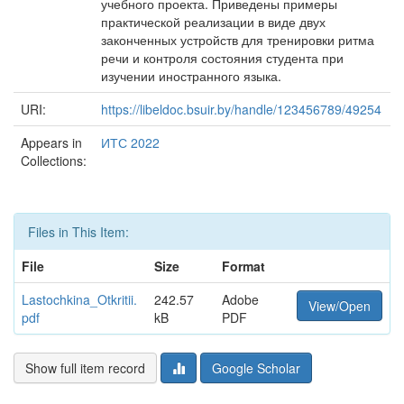
учебного проекта. Приведены примеры
практической реализации в виде двух
законченных устройств для тренировки ритма
речи и контроля состояния студента при
изучении иностранного языка.
URI:
https://libeldoc.bsuir.by/handle/123456789/49254
Appears in
ИТС 2022
Collections:
Files in This Item:
File
Size
Format
Lastochkina_Otkritii.
242.57
Adobe
View/Open
pdf
kB
PDF
Show full item record
Google Scholar