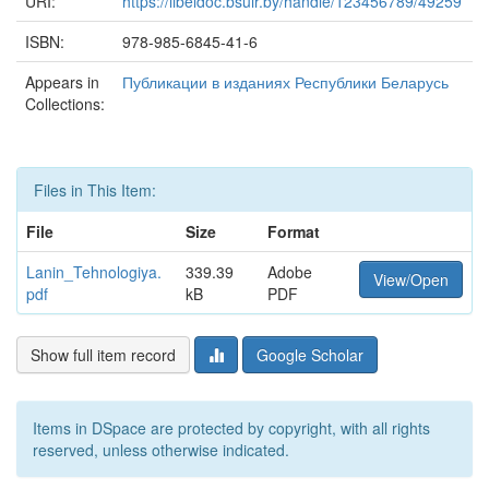
URI:
https://libeldoc.bsuir.by/handle/123456789/49259
ISBN:
978-985-6845-41-6
Appears in
Публикации в изданиях Республики Беларусь
Collections:
Files in This Item:
File
Size
Format
Lanin_Tehnologiya.
339.39
Adobe
View/Open
pdf
kB
PDF
Show full item record
Google Scholar
Items in DSpace are protected by copyright, with all rights
reserved, unless otherwise indicated.