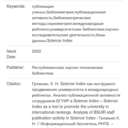
Keywords:
публикации
ученых;библиометрия;публикационная
активность;библиометрические
методы;наукометрия;международные
рейтинги;университетские библиотеки;научно-
исследовательская деятельность;базы
данных;Science Index
Issue
2022
Date:
Publisher:
Республиканская научно-техническая
библиотека
Citation:
Громыко, К. Н. Science Index как инструмент
продвижения университета в международных
рейтингах. Анализ публикационной активности
сотрудников БГУИР в Science Index = Science
Index as a tool to promote the university in
international rankings. Analysis of BSUIR staff
publication activity in Science Index / Громыко К.
Н. // Информационный бюллетень РНТБ. –