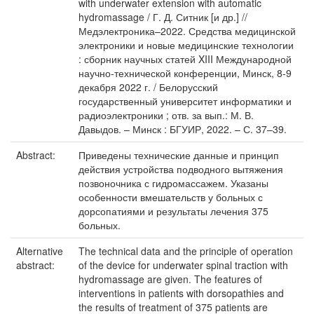
with underwater extension with automatic
hydromassage / Г. Д. Ситник [и др.] //
Медэлектроника–2022. Средства медицинской
электроники и новые медицинские технологии
: сборник научных статей XIII Международной
научно-технической конференции, Минск, 8-9
декабря 2022 г. / Белорусский
государственный университет информатики и
радиоэлектроники ; отв. за вып.: М. В.
Давыдов. – Минск : БГУИР, 2022. – С. 37–39.
Abstract:
Приведены технические данные и принцип
действия устройства подводного вытяжения
позвоночника с гидромассажем. Указаны
особенности вмешательств у больных с
дорсопатиями и результаты лечения 375
больных.
Alternative
The technical data and the principle of operation
abstract:
of the device for underwater spinal traction with
hydromassage are given. The features of
interventions in patients with dorsopathies and
the results of treatment of 375 patients are