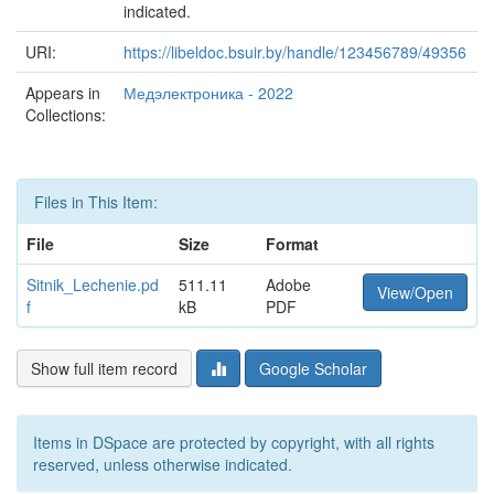
indicated.
URI:
https://libeldoc.bsuir.by/handle/123456789/49356
Appears in
Медэлектроника - 2022
Collections:
Files in This Item:
File
Size
Format
Sitnik_Lechenie.pd
511.11
Adobe
View/Open
f
kB
PDF
Show full item record
Google Scholar
Items in DSpace are protected by copyright, with all rights
reserved, unless otherwise indicated.