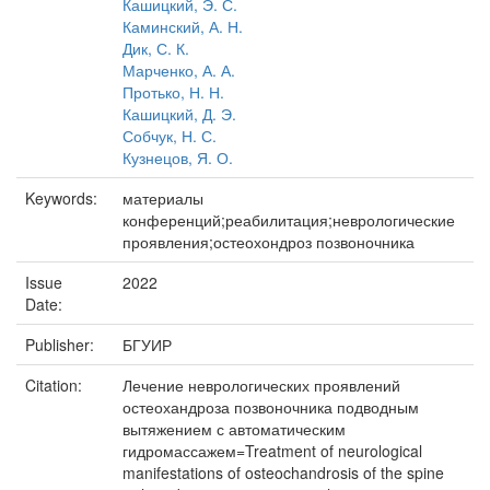
Кашицкий, Э. С.
Каминский, А. Н.
Дик, С. К.
Марченко, А. А.
Протько, Н. Н.
Кашицкий, Д. Э.
Собчук, Н. С.
Кузнецов, Я. О.
Keywords:
материалы
конференций;реабилитация;неврологические
проявления;остеохондроз позвоночника
Issue
2022
Date:
Publisher:
БГУИР
Citation:
Лечение неврологических проявлений
остеохандроза позвоночника подводным
вытяжением с автоматическим
гидромассажем=Treatment of neurological
manifestations of osteochandrosis of the spine